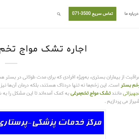
درباره ما
تماس سریع 3500-071
اجاره تشک مواج تخم 
راقبت از بیماران بستری، به‌ویژه افرادی که برای مدت طولانی در بستر ه
خم بستر
است. این زخم‌ها نه تنها دردناک هستند، بلکه درمان آن‌ها نی
جهیزاتی
مانند
تشک مواج تخم‌مرغی
به کمک آمده‌اند تا این مشکل را به 
یراز می پردازیم .