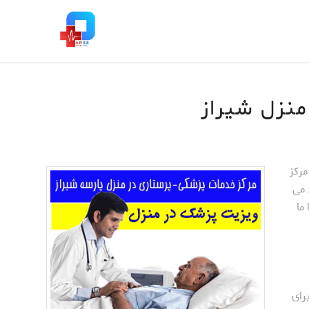
نزل شیراز
مرکز
 می
ما
رای