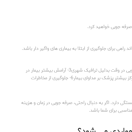
صرفه جویی خواهید کرد.
 راهی برای جلوگیری از ابتلا به بیماری های واگیر دار باشد.
1- صرفه جویی در هزینه های جابجایی با آمبولانس2- صرفه جویی در وقت بدلیل ترافیک شهری3- آرامش بیشتر بیمار در
منزل4- امکان انتخاب پزشک معالج5- وقت بیشتر و امکان تمرکز بیشتر پزشک بر مداوای بیمار6- جلوگیری از مخاطرات
گی دارد. اگر به دنبال راحتی، صرفه جویی در زمان و هزینه
ناسبی برای شما باشد.
واردی می شود؟