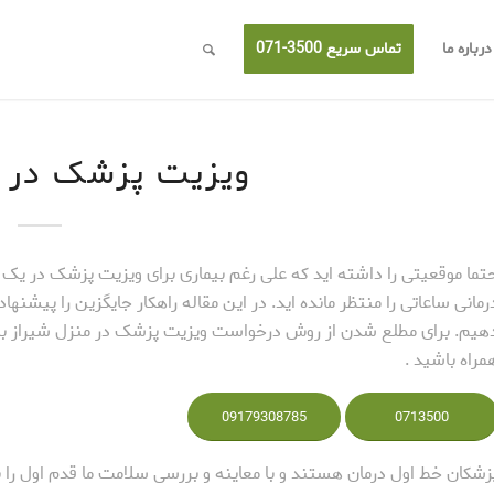
درباره ما
تماس سریع 3500-071
ویزیت پزشک در م
تما موقعیتی را داشته اید که علی رغم بیماری برای ویزیت پزشک در یک 
رمانی ساعاتی را منتظر مانده اید. در این مقاله راهکار جایگزین را پیشنهاد
هیم. برای مطلع شدن از روش درخواست ویزیت پزشک در منزل شیراز با 
مراه باشید .
09179308785
0713500
زشکان خط اول درمان هستند و با معاینه و بررسی سلامت ما قدم اول را ب