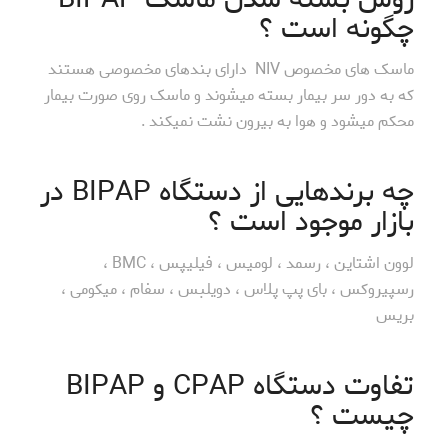
چگونه است ؟
ماسک های مخصوص NIV دارای بندهای مخصوصی هستند
که به دور سر بیمار بسته میشوند و ماسک روی صورت بیمار
محکم میشود و هوا به بیرون نشت نمیکند .
چه برندهایی از دستگاه BIPAP در
بازار موجود است ؟
لوون اشتاین ، رسمد ، لومیس ، فیلیپس ، BMC ،
رسپیروکس ، بای پپ پلاس ، دویلبس ، سفام ، میکومی ،
بریس
تفاوت دستگاه CPAP و BIPAP
چیست ؟