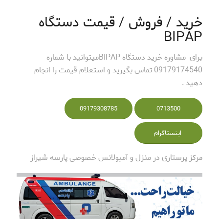
خرید / فروش / قیمت دستگاه
BIPAP
برای مشاوره خرید دستگاه BIPAPمیتوانید با شماره
09179174540 تماس بگیرید و استعلام قیمت را انجام
دهید .
09179308785
0713500
اینستاگرام
مرکز پرستاری در منزل و آمبولانس خصوصی پارسه شیراز