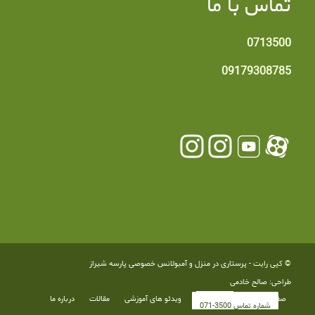
تماس با ما
0713500
09179308785
© کپی رایت -
پرستاری در منزل و آمبولانس خصوصی پارسه شیراز
طراحی: صالح خادمی
صفحه اصلی
خدمات
ویدئو های آموزشی
مقالات
درباره ما
شماره تماس 3500-071