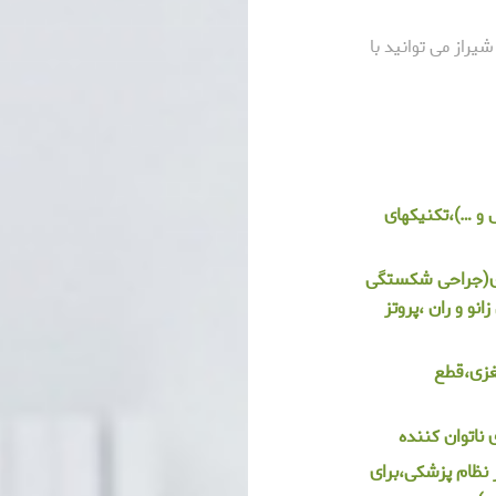
یراز می توانید با
 و …)،تکنیکهای
وپدی(جراحی شکستگی
زانو و ران ،پروتز
غزی،قطع
 ناتوان کننده
ر نظام پزشکی،برای