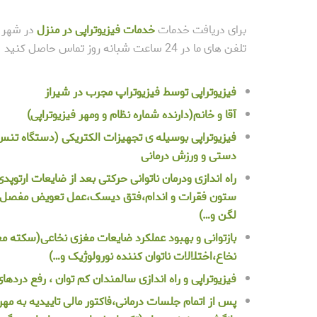
برای دریافت خدمات
خدمات فیزیوتراپی در منزل
در شهر ش
تلفن های ما در 24 ساعت شبانه روز تماس حاصل کنید
فیزیوتراپی توسط فیزیوتراپ مجرب در شیراز
آقا و خانم(دارنده شماره نظام و ومهر فیزیوتراپی)
فیزیوتراپی بوسیله ی تجهیزات الکتریکی (دستگاه تنس
دستی و ورزش درمانی
راه اندازی ودرمان ناتوانی حرکتی بعد از ضایعات ارت
ستون فقرات و اندام،فتق دیسک،عمل تعویض
مفصل
لگن و…)
بازتوانی و بهبود عملکرد ضایعات مغزی نخاعی(سکته م
نخاع،اختلالات ناتوان کننده نورولوژیک و…)
فیزیوتراپی و راه اندازی سالمندان کم توان ، رفع دردهای
پس از اتمام جلسات درمانی،فاکتور مالی تاییدیه به مه