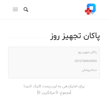
پاکان تجهیز روز
پاکان تجهیز روز
0212166924553
دندانپزشکی
برای امتیازدهی به این پست کلیک کنید!
[مجموع:
0
میانگین:
0
]