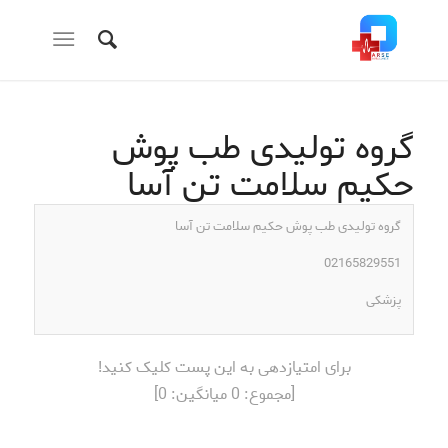
گروه تولیدی طب پوش
حکیم سلامت تن آسا
گروه تولیدی طب پوش حکیم سلامت تن آسا
02165829551
پزشکی
برای امتیازدهی به این پست کلیک کنید!
[مجموع:
0
میانگین:
0
]