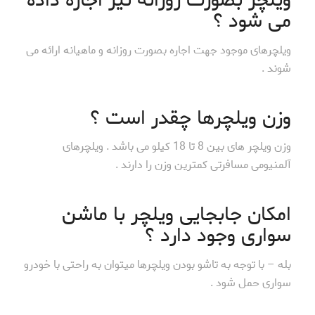
ویلچر بصورت روزانه نیز اجاره داده
می شود ؟
ویلچرهای موجود جهت اجاره بصورت روزانه و ماهیانه ارائه می
شوند .
وزن ویلچرها چقدر است ؟
وزن ویلچر های بین 8 تا 18 کیلو می باشد . ویلچرهای
آلمنیومی مسافرتی کمترین وزن را دارند .
امکان جابجایی ویلچر با ماشن
سواری وجود دارد ؟
بله – با توجه به تاشو بودن ویلچرها میتوان به راحتی با خودرو
سواری حمل شود .