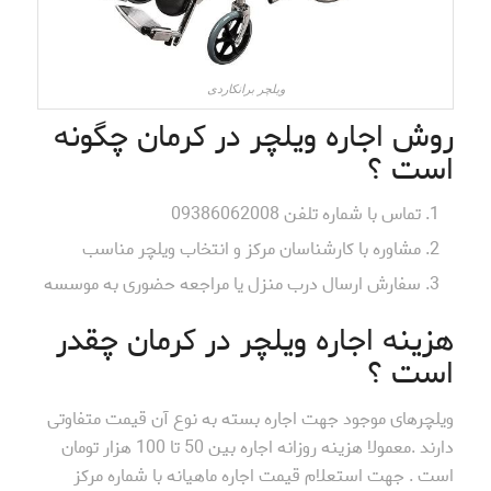
ویلچر برانکاردی
روش اجاره ویلچر در کرمان چگونه
است ؟
تماس با شماره تلفن 09386062008
مشاوره با کارشناسان مرکز و انتخاب ویلچر مناسب
سفارش ارسال درب منزل یا مراجعه حضوری به موسسه
هزینه اجاره ویلچر در کرمان چقدر
است ؟
ویلچرهای موجود جهت اجاره بسته به نوع آن قیمت متفاوتی
دارند .معمولا هزینه روزانه اجاره بین 50 تا 100 هزار تومان
است . جهت استعلام قیمت اجاره ماهیانه با شماره مرکز