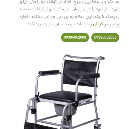
ساعته و پاسخگویی سریع، افراد می‌توانند به راحتی ویلچر
مورد نیاز خود را در هر زمان اجاره کنند و از امکانات جدید
بهره‌مند شوند. این مقاله به بررسی جوانب مختلف اجاره
ویلچر در
کرمان
و خدمات مرتبط با آن خواهد پرداخت.
09386062008
09386062008