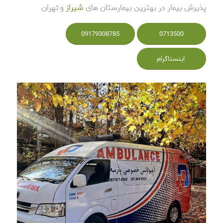
پذیرش بیمار در بهترین بیمارستان های
شیراز
و تهران
09179308785
0713500
اینستاگرام