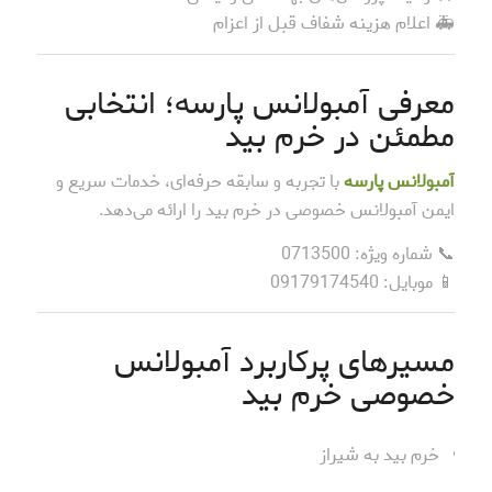
🚑 اعلام هزینه شفاف قبل از اعزام
معرفی آمبولانس پارسه؛ انتخابی
مطمئن در خرم بید
آمبولانس پارسه
با تجربه و سابقه حرفه‌ای، خدمات سریع و
ایمن آمبولانس خصوصی در خرم بید را ارائه می‌دهد.
📞 شماره ویژه: 0713500
📱 موبایل: 09179174540
مسیرهای پرکاربرد آمبولانس
خصوصی خرم بید
خرم بید به شیراز