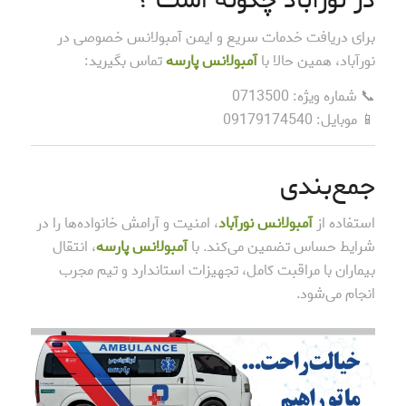
در نورآباد چگونه است ؟
برای دریافت خدمات سریع و ایمن آمبولانس خصوصی در
نورآباد، همین حالا با
آمبولانس پارسه
تماس بگیرید:
📞 شماره ویژه: 0713500
📱 موبایل: 09179174540
جمع‌بندی
استفاده از
آمبولانس نورآباد
، امنیت و آرامش خانواده‌ها را در
شرایط حساس تضمین می‌کند. با
آمبولانس پارسه
، انتقال
بیماران با مراقبت کامل، تجهیزات استاندارد و تیم مجرب
انجام می‌شود.