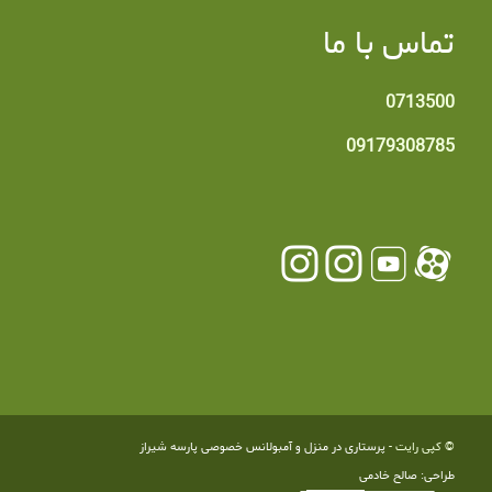
تماس با ما
0713500
09179308785
© کپی رایت -
پرستاری در منزل و آمبولانس خصوصی پارسه شیراز
طراحی: صالح خادمی