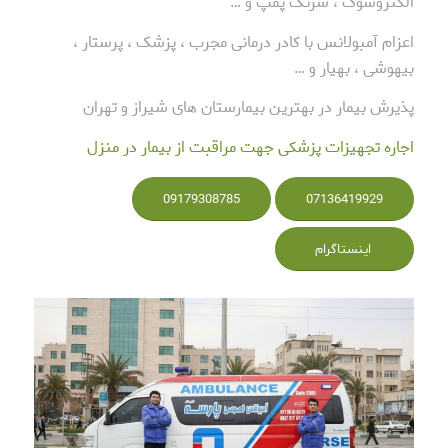
الکتروشوک ، سرنگ پمپ و …
اعزام آمبولانس با کادر درمانی مجرب ، پزشک ، پرستار ،
بیهوشی ، بهیار و …
پذیرش بیمار در بهترین بیمارستان های شیراز و تهران
اجاره تجهیزات پزشکی جهت مراقبت از بیمار در منزل
09179308785
07136419929
اینستاگرام