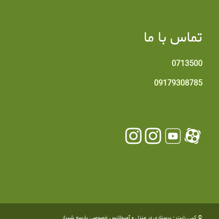
تماس با ما
0713500
09179308785
© کپی رایت -
پرستاری در منزل و آمبولانس خصوصی پارسه شیراز