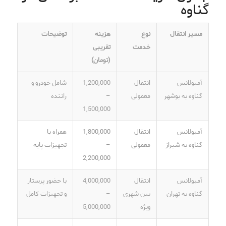
گناوه
مسیر انتقال
نوع
هزینه
توضیحات
خدمت
تقریبی
(تومان)
آمبولانس
انتقال
1,200,000
شامل خودرو و
گناوه به بوشهر
معمولی
–
راننده
1,500,000
آمبولانس
انتقال
1,800,000
همراه با
گناوه به شیراز
معمولی
–
تجهیزات پایه
2,200,000
آمبولانس
انتقال
4,000,000
با حضور پرستار
گناوه به تهران
بین شهری
–
و تجهیزات کامل
ویژه
5,000,000