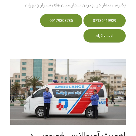
پذیرش بیمار در بهترین بیمارستان های شیراز و تهران
09179308785
07136419929
اینستاگرام
اهمیت آمبولانس خصوصی در