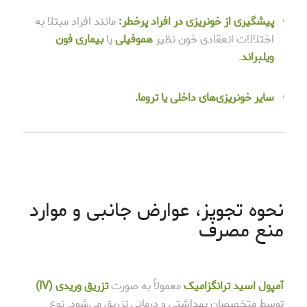
پیشگیری از خونریزی در افراد پرخطر:
مانند افراد مبتلا به
اختلالات انعقادی خون نظیر
هموفیلی
یا
بیماری فون
ویلبراند
.
سایر خونریزی‌های داخلی یا تروما.
نحوه تجویز، عوارض جانبی و موارد
منع مصرف
آمپول اسید ترانگزامیک
معمولاً به صورت
تزریق وریدی (IV)
توسط متخصصان بهداشتی و درمانی تزریق می‌شود. نوع