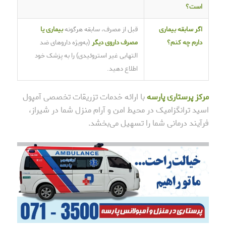
است؟
اگر سابقه بیماری
قبل از مصرف، سابقه هرگونه
بیماری یا
دارم چه کنم؟
مصرف داروی دیگر
(به‌ویژه داروهای ضد
التهابی غیر استروئیدی) را به پزشک خود
اطلاع دهید.
مرکز پرستاری پارسه
با ارائه خدمات تزریقات تخصصی آمپول
اسید ترانگزامیک در محیط امن و آرام منزل شما در شیراز،
فرآیند درمانی شما را تسهیل می‌بخشد.