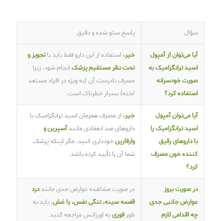
سؤال
پاسخ سئو شده و دقیق
آیا می‌توان از آمپول
خیر،
استفاده از این دارو فقط باید با
تجویز و
اسید ترانگزامیک به
تحت نظر مستقیم پزشک
انجام شود، زیرا
صورت خودسرانه
مصرف نادرست آن (به ویژه در افراد مستعد
استفاده کرد؟
لخته) بسیار خطرناک است.
آیا می‌توان آمپول
خیر،
از مصرف همزمان اسید ترانگزامیک با
اسید ترانگزامیک را
داروهای ضد انعقادی مانند
آسپرین و
با داروهای رقیق
وارفارین
خودداری کنید، مگر اینکه پزشک
کننده خون مصرف
شما آن را تأیید کرده باشد.
کرد؟
در صورت بروز
در صورت مشاهده عوارض جدی مانند
درد
عوارض جانبی جدی
قفسه سینه، تنگی نفس، یا غش
، باید به
چه اقدامی لازم
طور
فوری
به اورژانس مراجعه کنید.