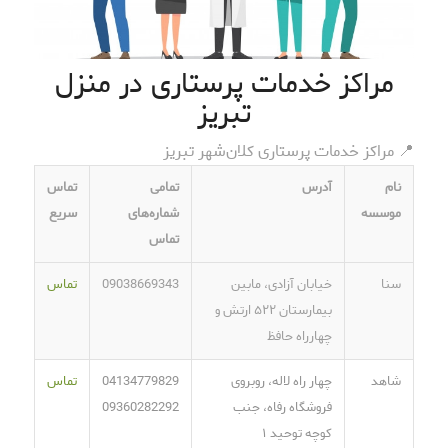
مراکز خدمات پرستاری در منزل
تبریز
📍 مراکز خدمات پرستاری کلان‌شهر تبریز
نام
آدرس
تمامی
تماس
موسسه
شماره‌های
سریع
تماس
سنا
خیابان آزادی، مابین
09038669343
تماس
بیمارستان ۵۲۲ ارتش و
چهارراه حافظ
شاهد
چهار راه لاله، روبروی
04134779829
تماس
فروشگاه رفاه، جنب
09360282292
کوچه توحید ۱