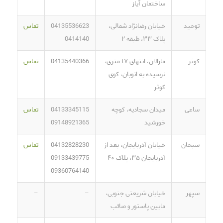
ساختمان آیاز
توحید
خیابان رضانژاد شمالی،
04135536623
تماس
پلاک ۳۳، طبقه ۲
0414140
کوثر
مارالان، انتهای ۱۷ متری،
04135440366
تماس
نرسیده به اتوبان، کوی
کوثر
ساعی
میدان سجادیه، کوچه
04133345115
تماس
خورشید
09148921365
سبحان
خیابان آذربایجان، بعد از
04132828230
تماس
آذربایجان ۳۵، پلاک ۴۰
09133439775
09360764140
سپهر
خیابان شریعتی جنوبی،
–
–
مابین پاستور و صائب