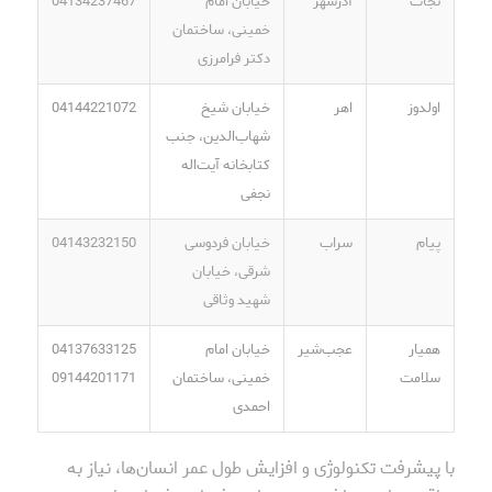
نجات
آذرشهر
خیابان امام
04134237467
خمینی، ساختمان
دکتر فرامرزی
اولدوز
اهر
خیابان شیخ
04144221072
شهاب‌الدین، جنب
کتابخانه آیت‌اله
نجفی
پیام
سراب
خیابان فردوسی
04143232150
شرقی، خیابان
شهید وثاقی
همیار
عجب‌شیر
خیابان امام
04137633125
سلامت
خمینی، ساختمان
09144201171
احمدی
با پیشرفت تکنولوژی و افزایش طول عمر انسان‌ها، نیاز به