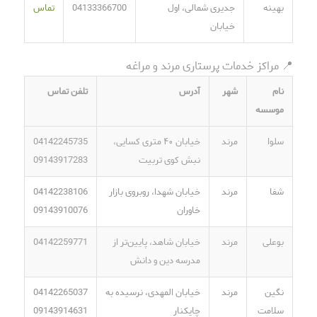
بهینه
جدیری شمالی، اول
04133366700
تماس
خیابان
📍 مراکز خدمات پرستاری مرند و مراغه
نام
شهر
آدرس
تلفن تماس
موسسه
سلوا
مرند
خیابان ۴۰ متری کسایی،
04142245735
نبش کوی تربیت
09143917283
شفا
مرند
خیابان شهدا، روبروی بازار
04142238106
خاوران
09143910076
بوعلی
مرند
خیابان شاهد، پایین‌تر از
04142259771
مدرسه دین و دانش
نگین
مرند
خیابان المهدی، نرسیده به
04142265037
سلامت
چایکنار
09143914631