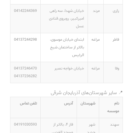
رازی
مرند
خیابان شهدا، سه راهی
04142244369
امیرکبیر، روبروی قنادی
عسل
فاطر
مراغه
ابتدای خیابان موسوی،
04137244298
بالاتر از ساختمان شیخ
الرئیس
وفا
مراغه
خیابان خواجه نصیر
04137246470
04137236282
📍 سایر شهرستان‌های آذربایجان شرقی
نام
شهرستان
آدرس
تلفن تماس
موسسه
سهند
شهر
فاز ۴، بالاتر از
04191030593
جدید
مسجد الغدیر،