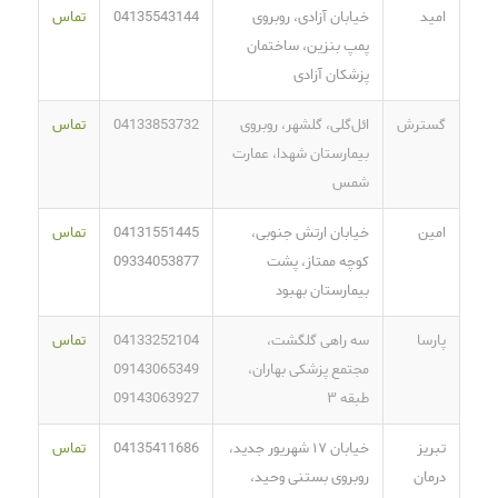
امید
خیابان آزادی، روبروی
04135543144
تماس
پمپ بنزین، ساختمان
پزشکان آزادی
گسترش
ائل‌گلی، گلشهر، روبروی
04133853732
تماس
بیمارستان شهدا، عمارت
شمس
امین
خیابان ارتش جنوبی،
04131551445
تماس
کوچه ممتاز، پشت
09334053877
بیمارستان بهبود
پارسا
سه راهی گلگشت،
04133252104
تماس
مجتمع پزشکی بهاران،
09143065349
طبقه ۳
09143063927
تبریز
خیابان ۱۷ شهریور جدید،
04135411686
تماس
درمان
روبروی بستنی وحید،