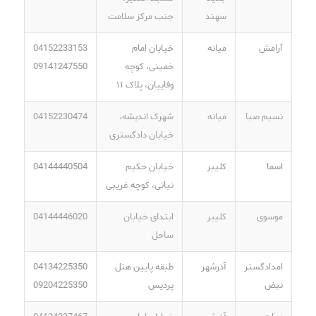
سهند
جنب مرکز سلامت
آرامش
میانه
خیابان امام
04152233153
خمینی، کوچه
09141247550
وفاییان، پلاک ۱۱
نسیم صبا
میانه
شهرک اندیشه،
04152230474
خیابان دادگستری
اسما
کلیبر
خیابان حکیم
04144440504
نباتی، کوچه غریبی
موسوی
کلیبر
ابتدای خیابان
04144446020
ساحل
امدادگستر
آذرشهر
طبقه پایین هتل
04134225350
نبض
پردیس
09204225350