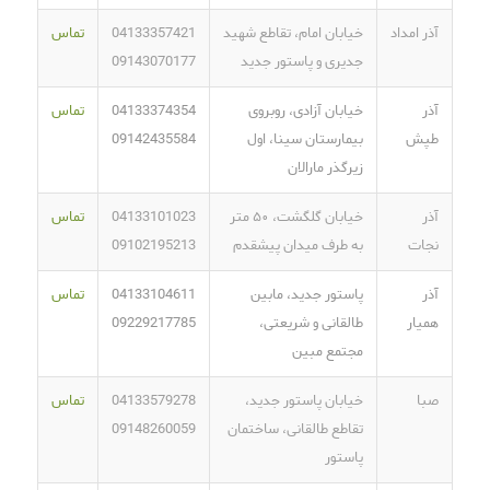
آذر امداد
خیابان امام، تقاطع شهید
04133357421
تماس
جدیری و پاستور جدید
09143070177
آذر
خیابان آزادی، روبروی
04133374354
تماس
طپش
بیمارستان سینا، اول
09142435584
زیرگذر مارالان
آذر
خیابان گلگشت، ۵۰ متر
04133101023
تماس
نجات
به طرف میدان پیشقدم
09102195213
آذر
پاستور جدید، مابین
04133104611
تماس
همیار
طالقانی و شریعتی،
09229217785
مجتمع مبین
صبا
خیابان پاستور جدید،
04133579278
تماس
تقاطع طالقانی، ساختمان
09148260059
پاستور