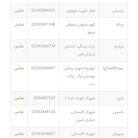
پردیس
بلوار شهید نوروزی
02333490525
تماس
میلاد
کوی رضوان، رضوان
02333431248
تماس
سوم
ترمیم
پارک سنگی، ابتدای
02333360774
تماس
خیابان فجر
جوادالائمه(ع)
چهارراه شهید رجایی،
02333339401
تماس
بوستان ارگ، پلاک
۱۰۰
رازی
شهرک الهیه، تمنا ۷
0234457233
تماس
یاسین
شهرک گلستان،
02333448124
تماس
خیابان امین
سروش
شهرک گلستان،
02333458827
تماس