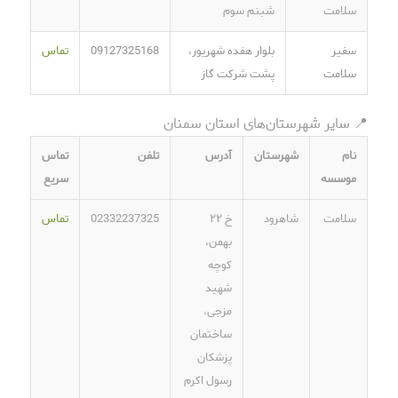
سلامت
شبنم سوم
سفیر
بلوار هفده شهریور،
09127325168
تماس
سلامت
پشت شرکت گاز
📍 سایر شهرستان‌های استان سمنان
نام
شهرستان
آدرس
تلفن
تماس
موسسه
سریع
سلامت
شاهرود
خ ۲۲
02332237325
تماس
بهمن،
کوچه
شهید
مزجی،
ساختمان
پزشکان
رسول اکرم