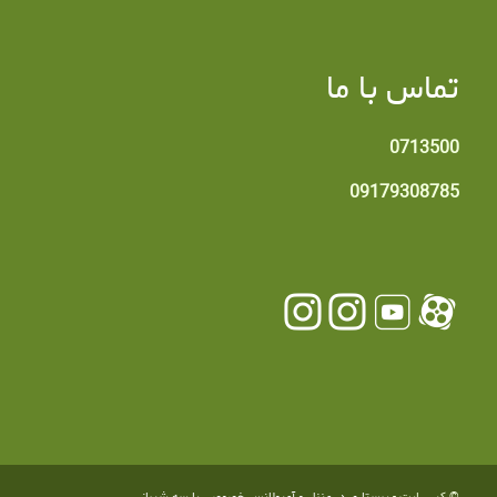
تماس با ما
0713500
09179308785
© کپی رایت -
پرستاری در منزل و آمبولانس خصوصی پارسه شیراز