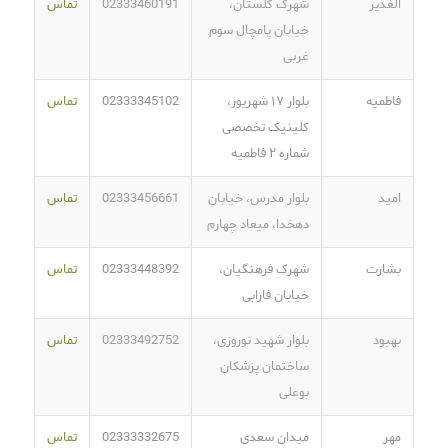
الغدیر
شهرک گلستان،
02333460191
تماس
خیابان پامچال سوم
غربی
فاطمیه
بلوار ۱۷ شهریور،
02333345102
تماس
کلینیک تخصصی
شماره ۲ فاطمیه
امید
بلوار مدرس، خیابان
02333456661
تماس
دهخدا، میعاد چهارم
بشارت
شهرک فرهنگیان،
02333448392
تماس
خیابان فارابی
بهبود
بلوار شهید نوروزی،
02333492752
تماس
ساختمان پزشکان
بوعلی
مهر
میدان سعدی
02333332675
تماس