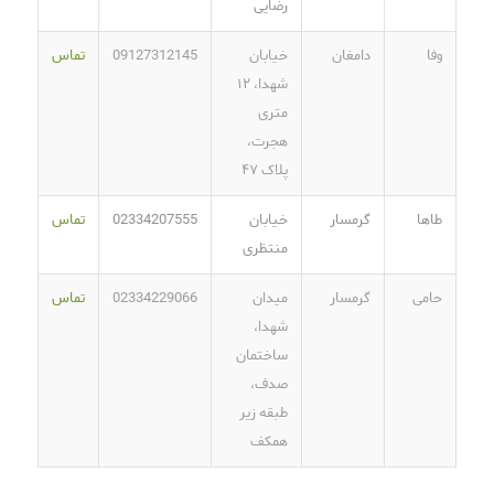
رضایی
وفا
دامغان
خیابان
09127312145
تماس
شهدا، ۱۲
متری
هجرت،
پلاک ۴۷
طاها
گرمسار
خیابان
02334207555
تماس
منتظری
حامی
گرمسار
میدان
02334229066
تماس
شهدا،
ساختمان
صدف،
طبقه زیر
همکف