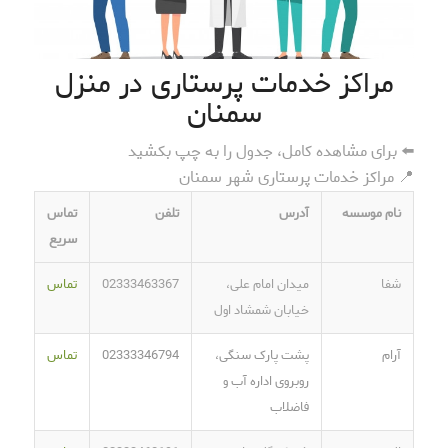
مراکز خدمات پرستاری در منزل
سمنان
⬅️ برای مشاهده کامل، جدول را به چپ بکشید
📍 مراکز خدمات پرستاری شهر سمنان
نام موسسه
آدرس
تلفن
تماس
سریع
شفا
میدان امام علی،
02333463367
تماس
خیابان شمشاد اول
آرام
پشت پارک سنگی،
02333346794
تماس
روبروی اداره آب و
فاضلاب