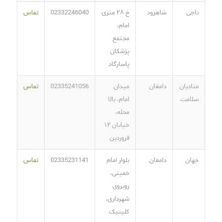
ناجی
شاهرود
خ ۲۸ متری
02332246040
تماس
امام،
مجتمع
پزشکان
پاسارگاد
منادیان
دامغان
میدان
02335241056
تماس
سلامت
امام، بالا
محله،
خیابان ۱۲
فروردین
جهان
دامغان
بلوار امام
02335231141
تماس
خمینی،
روبروی
شهرداری،
کلینیک