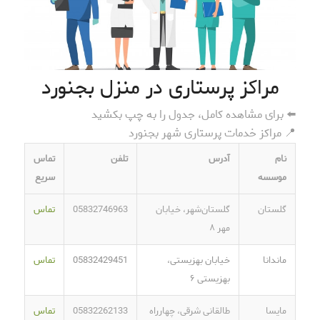
مراکز پرستاری در منزل بجنورد
⬅️ برای مشاهده کامل، جدول را به چپ بکشید
📍 مراکز خدمات پرستاری شهر بجنورد
نام
آدرس
تلفن
تماس
موسسه
سریع
گلستان
گلستان‌شهر، خیابان
05832746963
تماس
مهر ۸
ماندانا
خیابان بهزیستی،
05832429451
تماس
بهزیستی ۶
مایسا
طالقانی شرقی، چهارراه
05832262133
تماس