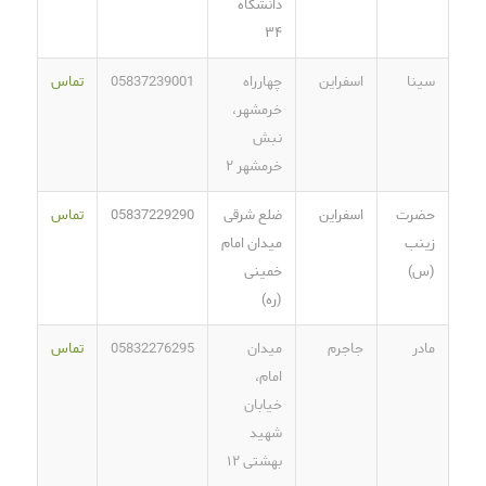
دانشگاه
۳۴
سینا
اسفراین
چهارراه
05837239001
تماس
خرمشهر،
نبش
خرمشهر ۲
حضرت
اسفراین
ضلع شرقی
05837229290
تماس
زینب
میدان امام
(س)
خمینی
(ره)
مادر
جاجرم
میدان
05832276295
تماس
امام،
خیابان
شهید
بهشتی ۱۲