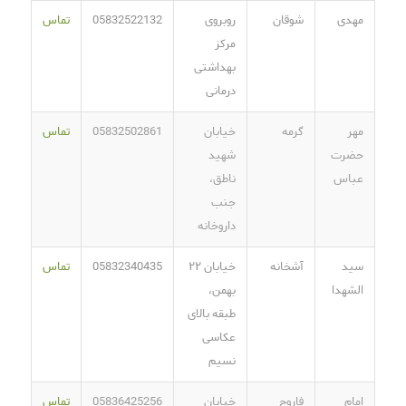
مهدی
شوقان
روبروی
05832522132
تماس
مرکز
بهداشتی
درمانی
مهر
گرمه
خیابان
05832502861
تماس
حضرت
شهید
عباس
ناطق،
جنب
داروخانه
سید
آشخانه
خیابان ۲۲
05832340435
تماس
الشهدا
بهمن،
طبقه بالای
عکاسی
نسیم
امام
فاروج
خیابان
05836425256
تماس