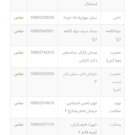
استقلال
ناجی
نبش چهارراه ۱۵ خرداد
05832228236
تماس
جوادالائمه
ستاد سپاه جواد الائمه
05832642831
تماس
(ع)
(ع)
حضرت
میدان کارگر، ساختمان
05832742315
تماس
زهرا (س)
دکتر اکرامی
حضرت
خیابان نادر، نبش نادر
05832225525
تماس
زینب
۳
(س)
نوید
کوی تامین اجتماعی،
05832310673
تماس
سلامت
خیابان امام رضا(ع) ۴
رسالت
شهرک فرهنگیان،
05832257129
تماس
کوچه قائم ۷