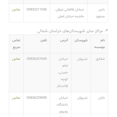
یاس
خیابان طالقانی شرقی،
05832211536
تماس
بجنورد
حاشیه خیابان اصلی
📍 مراکز سایر شهرستان‌های خراسان شمالی
نام
شهرستان
آدرس
تلفن
تماس
موسسه
سریع
شقایق
شیروان
خیابان
05836227049
تماس
امام
خمینی،
کوچه
فلاحتکار
تابان
شیروان
خیابان
05836229090
تماس
دانشگاه،
روبروی