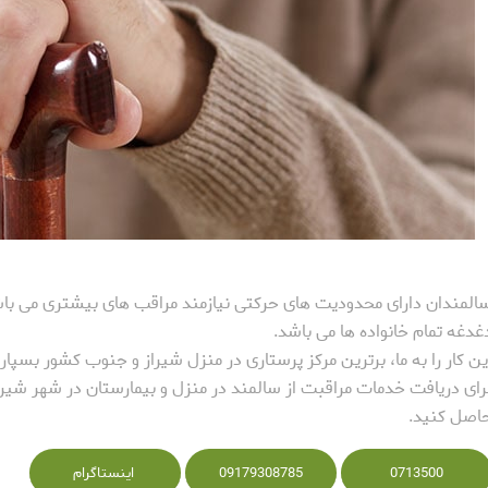
المندان دارای محدودیت های حرکتی نیازمند مراقب های بیشتری می باشن
غدغه تمام خانواده ها می باشد.
ین کار را به ما، برترین مرکز پرستاری در منزل شیراز و جنوب کشور بسپاری
اصل کنید.
0713500
09179308785
اینستاگرام