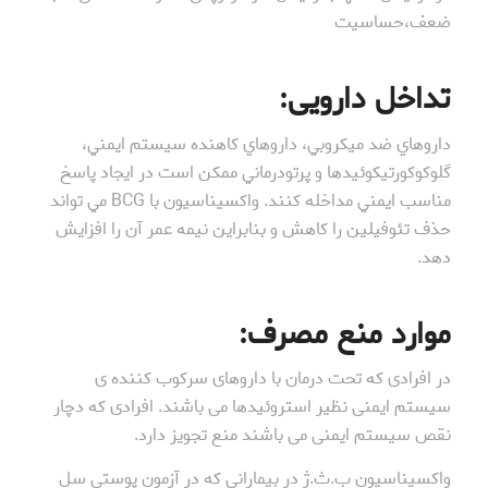
ضعف،حساسیت
تداخل دارویی
:
داروهاي ضد ميكروبي، داروهاي كاهنده سيستم ايمني،
گلوكوكورتيكوئيدها و پرتودرماني ممكن است در ايجاد پاسخ
مناسب ايمني مداخله كنند. واكسيناسيون با BCG مي تواند
حذف تئوفيلين را كاهش و بنابراين نيمه عمر آن را افزايش
دهد.
موارد منع مصرف
:
در افرادی که تحت درمان با داروهای سرکوب کننده ی
سیستم ایمنی نظیر استروئیدها می باشند. افرادی که دچار
نقص سیستم ایمنی می باشند منع تجویز دارد.
واکسیناسیون ب.ث.ژ در بیمارانی که در آزمون پوستی سل