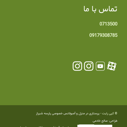
تماس با ما
0713500
09179308785
© کپی رایت -
پرستاری در منزل و آمبولانس خصوصی پارسه شیراز
طراحی: صالح خادمی