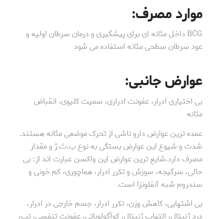
موارد مصرف
:
BCG داخل مثانه ای برای پیشگیری و درمان سرطان اولیه و
عود سرطان سطحی مثانه استفاده می شود
عوارض جانبی
:
بی اختیاری ادرار، عفونت ادراری، سمیت کلیوی، انقباض
مثانه
عمده ترین عوارض دارو ناشی از تحرک موضعی مثانه هستند.
شدت و شیوع این عوارض بستگی به نوع ب.ث.ژ و مقدار
مصرف دارد.شایع ترین عوارض این واکسن عبارت اند از: بی
حالی، سرگیجه، سوزش و تکرر ادرار، هماچوری، کم خونی و
سندروم شبه آنفلونزا است.
بی اشتهایی، کاهش وزن، تکرر ادرار، جسم خارجی در ادرار،
درد ژنیتال، التهاب ژنیتال، کوآگولوپاتی، عفونت تنفسی، تب،