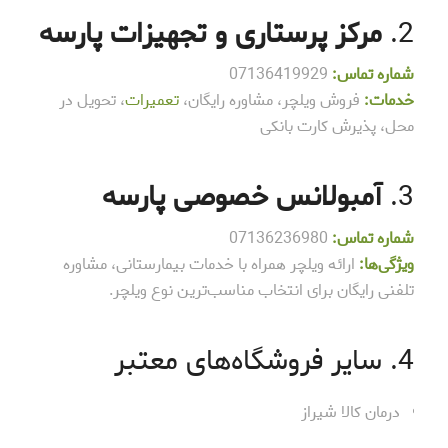
2.
مرکز پرستاری و تجهیزات پارسه
شماره تماس:
07136419929
خدمات:
فروش ویلچر، مشاوره رایگان،
تعمیرات
، تحویل در
محل، پذیرش کارت بانکی
3.
آمبولانس خصوصی پارسه
شماره تماس:
07136236980
ویژگی‌ها:
ارائه ویلچر همراه با خدمات بیمارستانی، مشاوره
تلفنی رایگان برای انتخاب مناسب‌ترین نوع ویلچر.
4. سایر فروشگاه‌های معتبر
درمان کالا شیراز