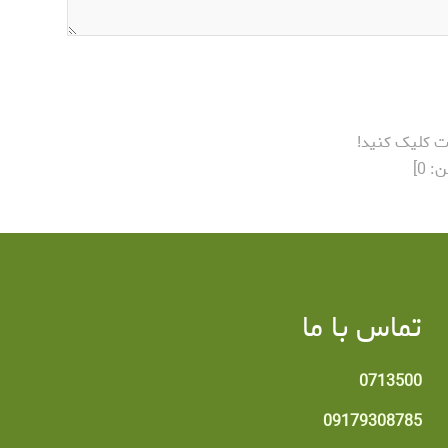
ت کلیک کنید!
ن:
0
]
تماس با ما
0713500
09179308785