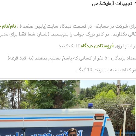
آزمایشگاهی
رای شرکت در مسابقه در قسمت دیدگاه سایت(پایین صفحه) ،
نام/نام خ
الی بگذارید . در کادر بزرگ جواب را بنویسید. (شماره شما فقط برای مد
ر انتها روی
فروستادن دیدگاه
کلیک کنید.
اد برندگان : 5 نفر از کسانی که پاسخ صحیح بدهند (به قید قرعه)
ر کدام بسته اینترنت 10 گیگ