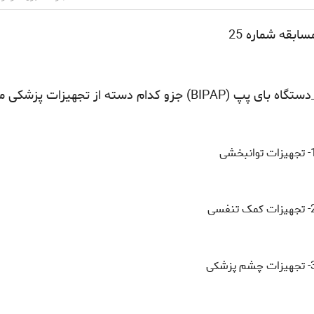
سابقه شماره 25
تگاه بای پپ (BIPAP) جزو کدام دسته از تجهیزات پزشکی می باشد ؟
 توانبخشی
 کمک تنفسی
 چشم پزشکی