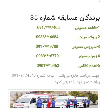
.
برندگان مسابقه شماره 35
1-فاطمه حسینی 7405***0917
2-پروانه میرکی 4684***0938
3-سیروس صمیمی 9788***0917
4-زهرا جعفری 6770***0933
5-اعظم کاظمی 5963***0901
جهت دریافت جایزه در واتس آپ به شماره 09179174540
پیام داده و خود را معرفی کنید