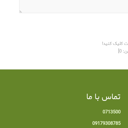
ت کلیک کنید!
ن:
0
]
تماس با ما
0713500
09179308785