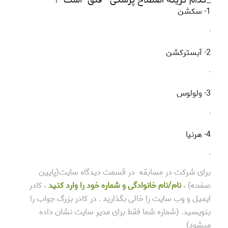
_کدام گزینه اصطلاح پزشکی “فتق” است ؟
1- سکشن
.
2- آبسترکشن
.
3- ولولوس
.
4- هرنیا
.
برای شرکت در مسابقه در قسمت دیدگاه سایت(پایین
صفحه) ،
نام/نام خانوادگی و شماره خود را وارد کنید
، کادر
ایمیل و وب سایت را خالی بگذارید . در کادر بزرگ جواب را
بنویسید. (شماره شما فقط برای مدیر سایت نشان داده
میشود)