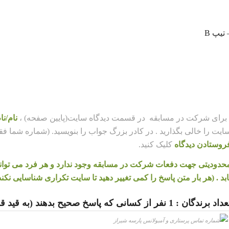
 تیپ B
 برای شرکت در مسابقه در قسمت دیدگاه سایت(پایین صفحه) ،
نام/نا
ایت را خالی بگذارید . در کادر بزرگ جواب را بنویسید. (شماره شما ف
روستادن دیدگاه
کلیک کنید.
حدودیتی جهت دفعات شرکت در مسابقه وجود ندارد و هر فرد می تواند 
ابد . (هر بار متن پاسخ را کمی تغییر دهید تا سایت تکراری شناسایی نکند
 برندگان : 1 نفر از کسانی که پاسخ صحیح بدهند (به قید قرعه) 500 هزار تومان + 5 نفر بسته اینترنت یکماهه