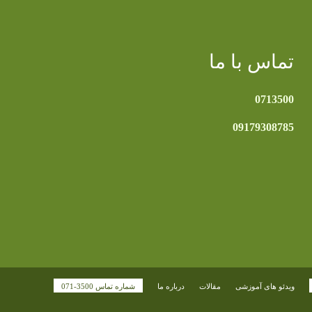
تماس با ما
0713500
09179308785
ویدئو های آموزشی
مقالات
درباره ما
شماره تماس 3500-071