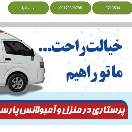
0713500
09179308785
اینستاگرام