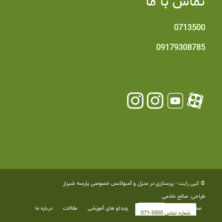
تماس با ما
0713500
09179308785
© کپی رایت -
پرستاری در منزل و آمبولانس خصوصی پارسه شیراز
طراحی: صالح خادمی
صفحه اصلی
خدمات
ویدئو های آموزشی
مقالات
درباره ما
شماره تماس 3500-071