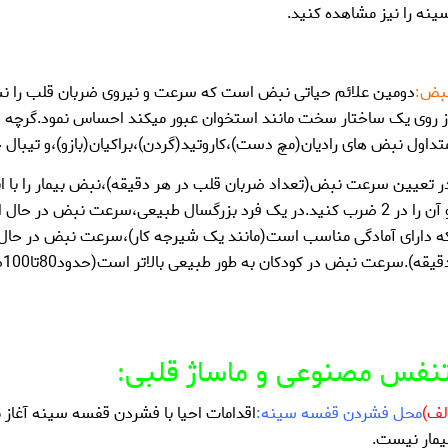
ینه را نیز مشاهده کنید.
بض:
دومین علائم حیاتی نبض است که سرعت و نیروی ضربان قلب را نش
ز روی یک ساختار سخت مانند استخوان عبور میکند احساس نمود.گرچه جاه
تداول نبض های رادیان(مچ دست)،کاروتید(گردن)،براکیان(بازو)،و تیبال 
قیقه).سرعت نبض در کودکان به طور طبیعی بالاتر است(حدود80تا100ضربه در دقیقه).
نفس مصنوعی و ماساژ قلبی:
لف)
محل فشردن قفسه سینه:
اقدامات احیا با فشردن قفسه سینه آغاز 
یمار نیست.