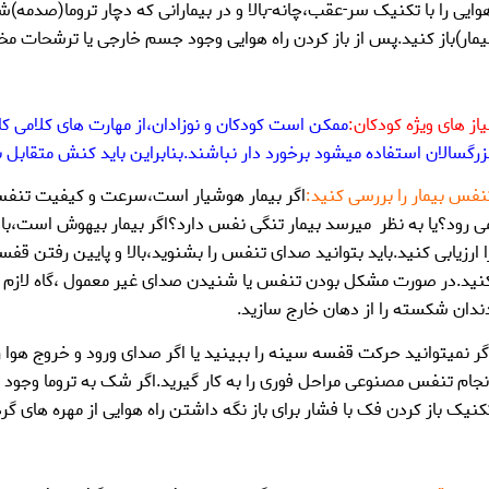
وایی را با تکنیک سر-عقب،چانه-بالا و در بیمارانی که دچار تروما(صدمه
یمار)باز کنید.پس از باز کردن راه هوایی وجود جسم خارجی یا ترشحات مخ
یاز های ویژه کودکان:
ممکن است کودکان و نوزادان،از مهارت های کلامی کا
زرگسالان استفاده میشود برخورد دار نباشند.بنابراین باید کنش متقابل بی
نفس بیمار را بررسی کنید:
اگر بیمار هوشیار است،سرعت و کیفیت تنفس ا
ی رود؟یا به نظر میرسد بیمار تنگی نفس دارد؟اگر بیمار بیهوش است،با
ا ارزیابی کنید.باید بتوانید صدای تنفس را بشنوید،بالا و پایین رفتن ق
نید.در صورت مشکل بودن تنفس یا شنیدن صدای غیر معمول ،گاه لازم ا
ندان شکسته را از دهان خارج سازید.
گر نمیتوانید حرکت قفسه سینه را ببینید یا اگر صدای ورود و خروج هوا ر
نجام تنفس مصنوعی مراحل فوری را به کار گیرید.اگر شک به تروما وجود د
کنیک باز کردن فک با فشار برای باز نگه داشتن راه هوایی از مهره های گر