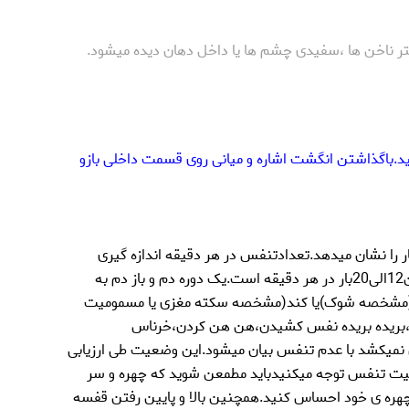
تر ناخن ها ،سفیدی چشم ها یا داخل دهان دیده میشود.
د.باگذاشتن انگشت اشاره و میانی روی قسمت داخلی بازو
ا نشان میدهد.تعدادتنفس در هر دقیقه اندازه گیری
میشود.در یک فرد بزرگسال طبیعی،سرعت تنفس در حالت استراحت بین12الی20بار در هر دقیقه است.یک دوره دم و باز دم به
 (مشخصه شوک)یا کند(مشخصه سکته مغزی یا مسمومیت
بریده بریده نفس کشیدن،هن هن کردن،خرناس
نمیکشد با عدم تنفس بیان میشود.این وضعیت طی ارزیابی
یت تنفس توجه میکنیدباید مطمعن شوید که چهره و سر
بر چهره ی خود احساس کنید.همچنین بالا و پایین رفتن قفسه