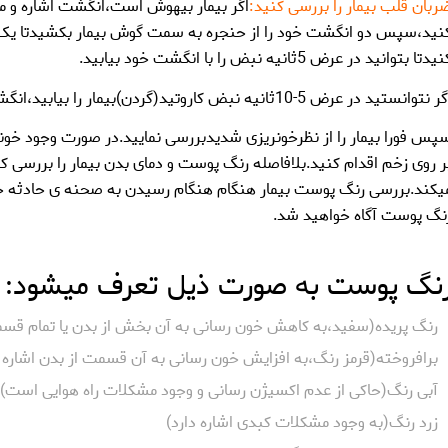
ربان قلب بیمار را بررسی کنید:
اگر بیمار بیهوش است،انگشت اشاره و میا
نید،سپس دو انگشت خود را از حنجره به سمت گوش بیمار بکشیدتا یک بر
یدتا بتوانید در عرض 5ثانیه نبض را با انگشت خود بیابید.
نتوانستید در عرض 5-10ثانیه نبض کاروتید(گردن)بیمار را بیابید،انگشت اشاره و میانی خود را در سمت شست مچ بیمار قرار دهید
پس فورا بیمار را از نظرخونریزی شدیدبررسی نمایید.در صورت وجود خونر
ر روی زخم اقدام کنید.بلافاصله رنگ پوست و دمای بدن بیمار را بررسی کنی
یکند.بررسی رنگ پوست بیمار هنگام هنگام رسیدن به صحنه ی حادثه حا
نگ پوست آگاه خواهید شد.
نگ پوست به صورت ذیل تعرف میشود:
رنگ پریده(سفید،به کاهش خون رسانی به آن بخش از بدن یا تمام قسمت
برافروخته(قرمز رنگ،به افزایش خون رسانی به آن قسمت از بدن اشاره د
آبی رنگ(حاکی از عدم اکسیژن رسانی و وجود مشکلات راه هوایی است)
زرد رنگ(به وجود مشکلات کبدی اشاره دارد)