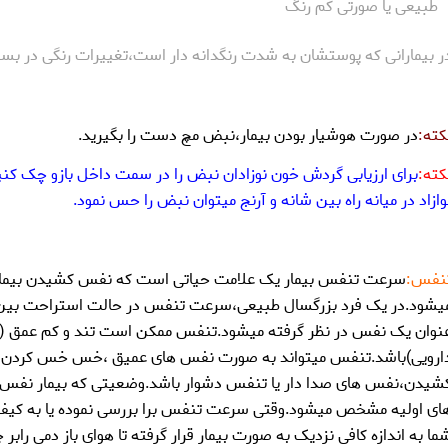
طبیعی یا صورتی کم رنگ
ر بیمارانی که پوستشان به شدت رنگدانه دار است،تغییرات رنگی در بس
کته:
در صورت هوشیار بودن بیمار،نبض مچ دست را بگیرید.
کته:
برای ارزیابی گردش خون نوزادان نبض را در سمت داخل بازو چک کنی
وازاد در میانه راه بین شانه و آرنج میتوان نبض را حس نمود.
نفس:
سرعت تنفس بیمار یک علامت حیاتی است که نفس کشیدن بیمار ر
نوان یک نفس در نظر گرفته میشود.تنفس ممکن است تند و کم عمق
ارویی)باشد.تنفس میتواند به صورت نفس های عمیق ،خس خس کردن،
شیدن،نفس های صدا دار یا تنفس دشوار باشد.وضعیتی که بیمار نفس 
ای اولیه مشخص میشود.وقتی سرعت تنفس برا بررسی نموده یا به کیف
ما به اندازه کافی نزدیک به صورت بیمار قرار گرفته تا هوای باز دمی را