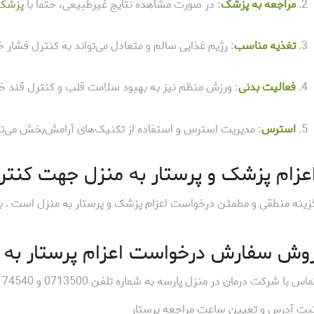
مراجعه به پزشک
: در صورت مشاهده نتایج غیرطبیعی، حتماً با
پزشک
تغذیه مناسب
: رژیم غذایی سالم و متعادل می‌تواند به کنترل فشار
فعالیت بدنی
: ورزش منظم نیز به بهبود سلامت قلب و کنترل قند خ
استرس
: مدیریت استرس و استفاده از تکنیک‌های آرامش‌بخش می‌ت
عزام پزشک و پرستار به منزل جهت کنتر
زینه منطقی و مطمئن درخواست اعزام پزشک و پرستار به منزل است . برا
وش سفارش درخواست اعزام پرستار به م
ماس با شرکت درمان در منزل پارسه به شماره تلفن 0713500 و 09179174540
بت آدرس و تعیین ساعت مراجعه پرستار