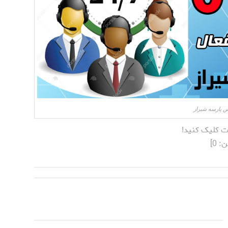
س پارسه شیراز
ت کلیک کنید!
ن:
0
]