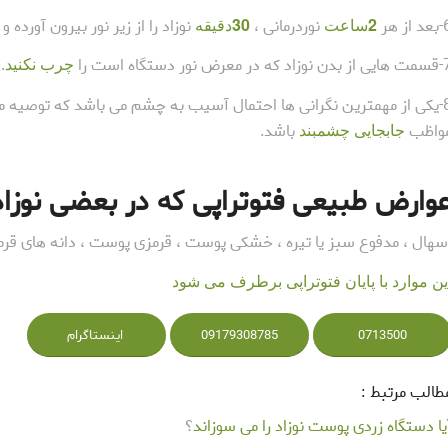
از هر
2
ساعت
نوردرمانی ،
30
دقیقه
نوزاد را از زیر نور بیرون آورده
ه در معرض نور دستگاه است را
چرب نکنید
.
8-یکی از مهمترین نگرانی ها احتمال آسیب به چشم می باشد که توصیه می 
واظب
جابجایی چشمبند
باشد.
وارض طبیعی فتوتراپی که در بعضی نوزا
سهال ، مدفوع سبز یا تیره ، خشکی پوست ، قرمزی پوست ، دانه های قر
ین موارد با پایان فتوتراپی برطرف می شود
0713500
09179308785
اینستاگرام
طالب مرتبط :
یا دستگاه زردی پوست نوزاد را می سوزاند
؟