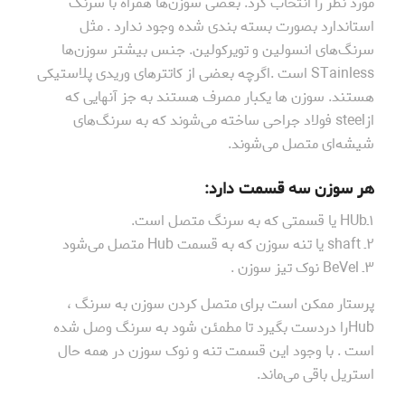
مورد نظر را انتخاب کرد. بعضی سوزن‌ها همراه با سرنگ
استاندارد بصورت بسته بندی شده وجود ندارد . مثل
سرنگ‌‌های انسولین و تویرکولین. جنس بیشتر سوزن‌ها
STainless است .اگرچه بعضی از کاتترهای وریدی پلاستیکی
هستند. سوزن ها یکبار مصرف هستند به جز آنهایی که
ازsteel فولاد جراحی ساخته می‌شوند که به سرنگ‌های
شیشه‌ای متصل می‌شوند.
هر سوزن سه قسمت دارد:
۱ـHUb یا قسمتی که به سرنگ متصل است.
۲ـ shaft یا تنه سوزن که به قسمت Hub متصل می‌شود
۳ـ BeVel نوک تیز سوزن .
پرستار ممکن است برای متصل کردن سوزن به سرنگ ،
Hubرا دردست بگیرد تا مطمئن شود به سرنگ وصل شده
است . با وجود این قسمت تنه و نوک سوزن در همه حال
استریل باقی می‌ماند.