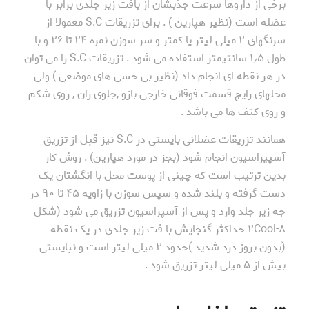
برخی از داروها سرعت جذبشان از بافت زیر جلدی برابر با
عضله است (نظیر هپارین ) . برای تزریقات S.C معمولا از
سرنگهای ۲ میلی لیتر یا کمتر و سر سوزن نمره ۲۴ تا ۲۶ و با
طول ۱٫۵ سانتیمتر استفاده می شود . تزریقات S.C را می توان
در هر نقطه ای انجام داد (نظیر بی حسی های موضعی ) ولی
محلهای رایج قسمت فوقانی خارجی بازو ,جلوی ران , روی شکم
و روی کتف ها می باشد .
همانند تزریقات عضلانی بایستی در S.C نیز قبل از تزریق
آسپیراسیون انجام شود (بجز در مورد هپارین) . روش کار
بدین ترتیب است که چینی از پوست محل با انگشتان یک
دست گرفته و بلند شده و سپس سوزن با زاویه ۴۵ تا ۹۰ در
جه زیر جلد وارد و پس از آسپراسیون تزریق می شود (شکل
۸-۲Cool حداکثر گنجایش با فت زیر جلدی در یک نقطه
(بدون بروز درد شدید )حدود ۲ میلی لیتر است و نبایستی
بیش از ۵ میلی لیتر تزریق شود .