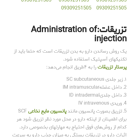
09309251505
09309251505
09309251505
09309251505
09309251505
تزریقات:Administration of
injection
یک روش رساندن دارو به بدن تزریقات است که حتما باید از
تکنیکهای آسپتیک استفاده شود.
پرستار تزریقات
را به ۴طریق انجام می‌دهد:
۱ـ زیر جلدی SC subcutaneous
2ـ داخل عضلهIM intramuscular
3ـ داخل جلدیID intradermal
4ـ وریدی IV intravenous
5ـ تزریق بصورت پانسیون مانند
پانسیون مایع نخاعی
SCF
برای اطمینان از اینکه دارو در محل مورد نظر تزریق شود هر
کدام از روش‌های فوق احتیاج به مهارتهای بخصوصی دارد.
اثرات دارو در تزریقات بستگی به میزان جذب دارو به سرعت