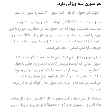
هر سوزن سه ویژگی دارد:
۱ـ نوک تیز سوزن ۲ـ طول تنه سوزن ۳ـ شماره سوزن یا قطر
سوزن هائی که BeVel آنها کوتاه است برای تزریقات وریدی
مناسب هستند چون که این سوزن‌ها در مجاورت دیواره‌داخلی
ورید با آسانی بسته نمی‌شوند. سوزن هایی BeVel,s بلندتری
دارند تیز تر هستند که در تزریقات زیر جلدی و عضلانی برای
مریض ناراحتی کمتری ایجاد می‌کنند.
طول سوزن ها از اینچ تا ۵ اینچ متغیر است اگر چه بیشتر
سوزن هائی که توسط پرستار کاربرد دارد. وزن هایی با طول
۵/۱اینچ است. پرستار بر حسب اندازه و وزن مریض و نوع
بافتی که مایع باید در آن تزریق شود نوع سوزن را انتخاب
می‌کند. در بچه‌ها و افراد لاغر سوزن‌های کوتاه تر به کار برده
می‌شود.
پرستار از سوزن‌های بلند معمولا «۱تا۵/۱اینچ » برای تزریقات
عضلانی و از سوزن های کوتاه معمولاً تا اینچ برای تزریقات زیر