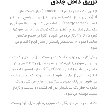
تزریق داخل جلدی
از تزریقات داخل جلدی (Intradermal) برای تست های
آلرژیک , برخی از واکسیناسیونها و نیز بررسی پاسخ سیستم
ایمنی (anergy screen) استفاده می شود و معمولا سرنگهای
یک میلی لیتر مدرج (نظیر سرنگ توبرکولین) با سر سوزنهای
نمره ۲۵ تا ۲۷ بکار برده می شود و اکثرا در سطح فلکسور
ساعد (حدود ۱۰ سانتیمتر پایینتر از شیار آرنج ) انجام می
شود .
روش کار بدین ترتیب است که پوست محل با الکل پاک شده
و سپس سوزن با زاویه ۱۵ درجه و به میزان ۲ تا ۳ میلیمتر
داخل درم شده (شکل ۹-۲Cool و آنگاه دارو (معمولا ۰٫۱ میلی
لیتر) به آرامی تزریق می شود که به صورت یک عدس برآمده
می شود . در پایان بدون ماساژ سوزن خارج می شود و یک
دایره به قطر یک سانتیمتر دور آن کشیده و ساعت و تاریخ
تست نوشته می شود .
نکته – در تمامی تزریقاتی که سوزن به طور مایل وارد پوست