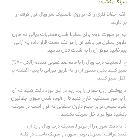
سرنگ بکشید:
الف- حفاظ فلزی را که بر روی لاستیک سر ویال قرار گرفته را
بر دارید.
ب- در صورت لزوم برای مخلوط شدن محتویات ویالی که حاوی
داروی محلول می باشد آن را در کف دست قرار داده به آرامی
بچرخانید هرگز آن را به شدت تکان ندهید.
ج- لاستیک درب ویال را با ماده ضد عفونی کننده (الکل ۷۰%)
تمیز کنید بدین منظور آن را به طریق دورانی با پنبه آغشته به
الکل تمیز کنید.
د- پوشش روی سوزن را بردارید در این مورد دقت کنید که آن
را به طور مستقیم خارج کنید تا از آلوده شدن سوزن جلوگیری
شود سپس برابر حجم داروی محلولی که قرار است در سرنگ
بکشید هوا در داخل سرنگ بکشید .
ه- با دقت سوزن را از مرکز لاستیک درب ویال وارد آن
کنید.مراقب استریل بودن سوزن و سرنگ باشید در کلیه