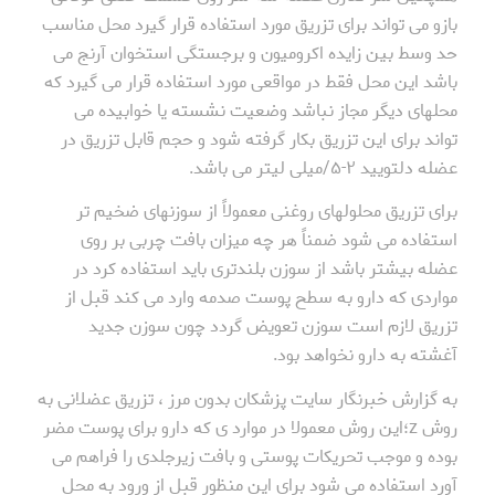
بازو می تواند برای تزریق مورد استفاده قرار گیرد محل مناسب
حد وسط بین زایده اکرومیون و برجستگی استخوان آرنج می
باشد این محل فقط در مواقعی مورد استفاده قرار می گیرد که
محلهای دیگر مجاز نباشد وضعیت نشسته یا خوابیده می
تواند برای این تزریق بکار گرفته شود و حجم قابل تزریق در
عضله دلتویید ۲-۵/میلی لیتر می باشد.
برای تزریق محلولهای روغنی معمولاً از سوزنهای ضخیم تر
استفاده می شود ضمناً هر چه میزان بافت چربی بر روی
عضله بیشتر باشد از سوزن بلندتری باید استفاده کرد در
مواردی که دارو به سطح پوست صدمه وارد می کند قبل از
تزریق لازم است سوزن تعویض گردد چون سوزن جدید
آغشته به دارو نخواهد بود.
به گزارش خبرنگار سایت پزشکان بدون مرز ، تزریق عضلانی به
روش z؛این روش معمولا در موارد ی که دارو برای پوست مضر
بوده و موجب تحریکات پوستی و بافت زیرجلدی را فراهم می
آورد استفاده می شود برای این منظور قبل از ورود به محل