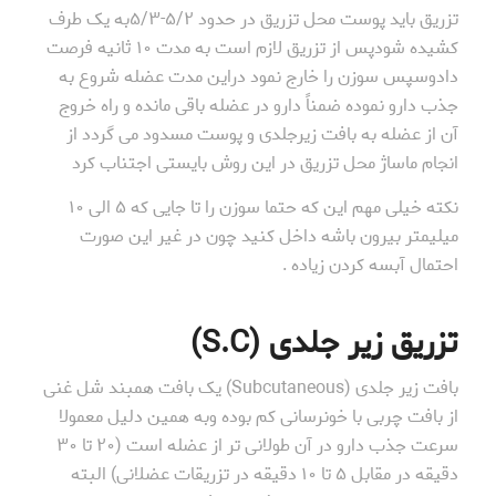
تزریق باید پوست محل تزریق در حدود ۵/۲-۵/۳به یک طرف
کشیده شودپس از تزریق لازم است به مدت ۱۰ ثانیه فرصت
دادوسپس سوزن را خارج نمود دراین مدت عضله شروع به
جذب دارو نموده ضمناً دارو در عضله باقی مانده و راه خروج
آن از عضله به بافت زیرجلدی و پوست مسدود می گردد از
انجام ماساژ محل تزریق در این روش بایستی اجتناب کرد
نکته خیلی مهم این که حتما سوزن را تا جایی که ۵ الی ۱۰
میلیمتر بیرون باشه داخل کنید چون در غیر این صورت
احتمال آبسه کردن زیاده .
تزریق زیر جلدی (S.C)
بافت زیر جلدی (Subcutaneous) یک بافت همبند شل غنی
از بافت چربی با خونرسانی کم بوده وبه همین دلیل معمولا
سرعت جذب دارو در آن طولانی تر از عضله است (۲۰ تا ۳۰
دقیقه در مقابل ۵ تا ۱۰ دقیقه در تزریقات عضلانی) البته