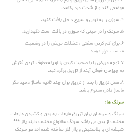
موضعی کند و از شدت درد بکاهد.
۴ـ سوزن را به نرمی و سریع داخل بافت کنید.
۵ـ سرنگ را در حینی که سوزن در بافت است نگهدارید.
۶ـ برای کم کردن سفتی ، عضلات مریض را در وضعیت
مناسب قرار دهید.
۷ـ توجه مریض را با صحبت کردن با او یا معطوف کردن فکرش
به چیزهای خوش آیند از تزریق برگردانید.
۸ـ محل تزریق را بعد از تزریق برای چند ثانیه ماساژ دهید مگر
ماساژ دادن ممنوع باشد.
سرنگ ها:
سرنگ وسیله ای برای تزریق مایعات به بدن و کشیدن مایعات
مختلف از بدن می باشد سرنگ هاانواع مختلف دارند یااز ***
شیشه ای یا پلاستیکی و یااز فلز ساخته شده اند هر سرنگ