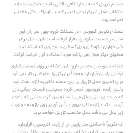
صحیح تزریق که به اندازه کافی بالامی باشد مطمئن شده اید
.انتخاب محل تزریق بدون لمس کرست ایلیاک روش مطمنی
نخواهد بود.
عضله رکتوس فمورس ؛ در عضلات گروه چهار سر ران این
محل در قسمت جلوی ران قرار گرفته است این محل برای
شیرخواران ؛ کودکان و بزرگسالان در مواردی که استفاده از
محلهای دیگر مجاز نمی باشد مورد استفاده قرار خواهد گرفت.
عضله دلتویید وسه سر بازو ؛ این عضله بر روی قسمت کناری
فوقانی باسن قراردارد معمولاً برای تزریق عضلانی بکار نمی آید
برای تعیین محل تزریق بر روی عضله دلتویید لازم است لبه
پایین زایده اکرومیون لمس گردد همچنین قسمت میانی بازو
که در مجاورت زیر بغل می باشد تعیین گردد مثلثی که قاعده
آن در امتداد زایده اکرومیون و رأس آن بر روی بازو به مجاورت
زیر بغل می باشد محل مناسب تزریق خواهد بود.
که تقریباً ۵ سانتی متر پایین تر از زایده اکرومیون قراردارد
همچنین سر کناری عضله سه سر روی قسمت خلفی فوقانی