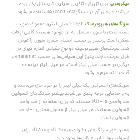
میکرودرپ
برای تزریق مثلا پنی سیلین کریستال بکار برده
می‌شود و بجای آن در سرنگها۲۰cc تا۵۰ccاستفاده می‌شود.
سرنگ‌های هیپودرمیک
۵/۲تا۳ میلی لیتری معمولا بصورت
بسته بندی با سوزن متصل به آن موجود هستند گاهی اوقات
ممکن است پرستار بر حسب احتیاج شماره سوزن را عوض
کند. سرنگ‌های هیپودرمیک دو نوع مقیاس اندازه گیری در
طول سرنگ دارند. یکیاز این مقیاس‌ها بر حسب «minims» و
دیگری بر حسب میلی لیتر است. هر میلی لیتر نیزبه ده
قسمت تقسیم می‌شود.
سرنگ‌های انسولین یک میلی لیتر را در خود جای می‌دهند و
به واحدهایی درجه بندی می‌شوند بیشتر سرنگ‌های انسولین
صد واحدی «۱۰۰ـU» هستند که برای استفاده از صد واحد
انسولین هستند. هر میلی لیتر از محلول محتوی ۱۰۰واحد
انسولین است.
همین طور سرنگ‌های ۴۰ واحدی «۴۰ـ U» و «۸۰ـU» برای
انسولین ها با این غلظت‌ها وجود دارد.