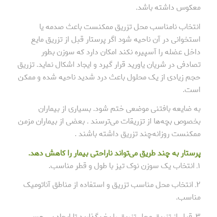
معکوس داشته باشد.
انتخاب نامناسب محل تزریق ممکنست باعث صدمه یا
استخوانی در آن ناحیه شود اگر پرستار قبل از تزریق مایع
داخل عضله را آسپیره نکند امکان دارد که سوزن بطور
تصادفی در شریان یاورید قرار گیرد و ایجاد اشکال نماید. تزریق
حجم زیادی از یک محلول باعث درد شدید ناحیه شده و ممکن
است.
به ضایعه بافتنی موضعی ختم شود. بسیاری از بیماران
بخصوص بچه‌ها از تزریقات می‌ترسند . بعضی از بیماران مزمن
ممکنست روزانه‌چند تزریق داشته باشند .
پرستار به چند طریق می‌تواند ناراحتی بیمار را کاهش دهد.
۱ـ انتخاب یک سوزن نوک تیز با طول و قطر مناسب.
۲ـ انتخاب محل مناسب تزریق و استفاده از مناطق آناتومیک
مناسب.
۳ـ قبل از تزریق محل تزریق را یخ بگذارید تا ایجاد بی حسی