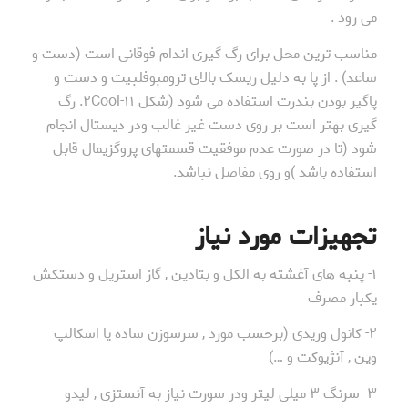
می رود .
مناسب ترین محل برای رگ گیری اندام فوقانی است (دست و
ساعد) . از پا به دلیل ریسک بالای ترومبوفلبیت و دست و
پاگیر بودن بندرت استفاده می شود (شکل ۱۱-۲Cool. رگ
گیری بهتر است بر روی دست غیر غالب ودر دیستال انجام
شود (تا در صورت عدم موفقیت قسمتهای پروگزیمال قابل
استفاده باشد )و روی مفاصل نباشد.
تجهیزات مورد نیاز
۱- پنبه های آغشته به الکل و بتادین , گاز استریل و دستکش
یکبار مصرف
۲- کانول وریدی (برحسب مورد , سرسوزن ساده یا اسکالپ
وین , آنژیوکت و …)
۳- سرنگ ۳ میلی لیتر ودر سورت نیاز به آنستزی , لیدو