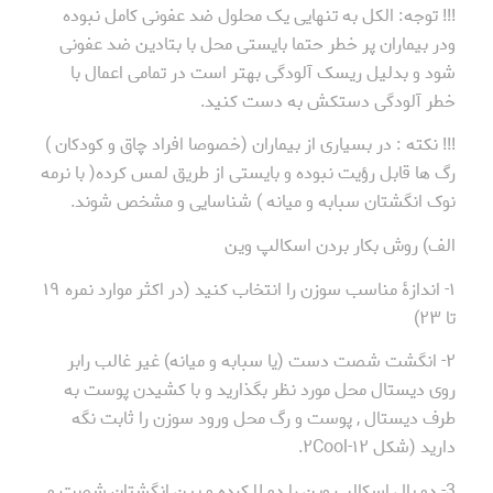
!!! توجه: الکل به تنهایی یک محلول ضد عفونی کامل نبوده
ودر بیماران پر خطر حتما بایستی محل با بتادین ضد عفونی
شود و بدلیل ریسک آلودگی بهتر است در تمامی اعمال با
خطر آلودگی دستکش به دست کنید.
!!! نکته : در بسیاری از بیماران (خصوصا افراد چاق و کودکان )
رگ ها قابل رؤیت نبوده و بایستی از طریق لمس کرده( با نرمه
نوک انگشتان سبابه و میانه ) شناسایی و مشخص شوند.
الف) روش بکار بردن اسکالپ وین
۱- اندازۀ مناسب سوزن را انتخاب کنید (در اکثر موارد نمره ۱۹
تا ۲۳)
۲- انگشت شصت دست (یا سبابه و میانه) غیر غالب رابر
روی دیستال محل مورد نظر بگذارید و با کشیدن پوست به
طرف دیستال , پوست و رگ محل ورود سوزن را ثابت نگه
دارید (شکل ۱۲-۲Cool.
3- دو بال اسکالپ وین را دو لا کرده و بین انگشتان شصت و