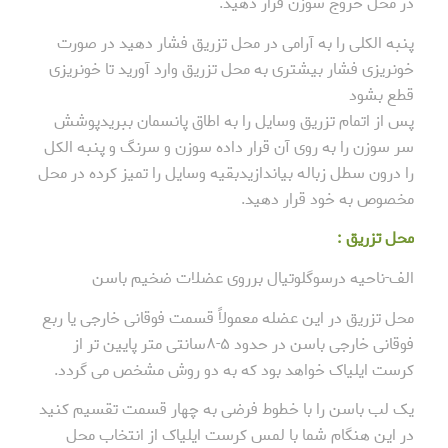
در محل خروج سوزن قرار دهید.
پنبه الکلی را به آرامی در محل تزریق فشار دهید در صورت
خونریزی فشار بیشتری به محل تزریق وارد آورید تا خونریزی
قطع بشود
پس از اتمام تزریق وسایل را به اطاق پانسمان ببریدپوشش
سر سوزن را به روی آن قرار داده سوزن و سرنگ و پنبه الکل
را درون سطل زباله بیاندازیدبقیه وسایل را تمیز کرده در محل
مخصوص به خود قرار دهید.
محل تزریق :
الف-ناحیه درسوگلوتیال برروی عضلات ضخیم باسن
محل تزریق در این عضله معمولاً قسمت فوقانی خارجی یا ربع
فوقانی خارجی باسن در حدود ۵-۸سانتی متر پایین تر از
کرست ایلیاک خواهد بود که به دو روش مشخص می گردد.
یک لب باسن را با خطوط فرضی به چهار قسمت تقسیم کنید
در این هنگام شما با لمس کرست ایلیاک از انتخاب محل