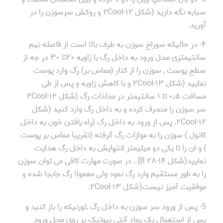
سبابه نگه دارید (شکل ۱۲-۲Cool و روکش سرسوزن را در
آورید.
۴- در حالیکه سوراخ سوزن به طرف بالا است از فاصله نیم
سانتیمتری محل ورود به داخل رگ با زاویه ۲۰تا ۳۰ در جه از
سطح پوست , سوزن را از کنار (مماس بر) رگ وارد پوست
نمایید (شکل ۱۳-۲Cool و با کاهش زاویه و پس از طی
مسافت ۰٫۵ تا ۱ سانتیمتر در محاذات رگ (شکل ۱۲-۲Cool
سر سوزن را منحرف کرده و به داخل رگ وارد کنید (شکل
۱۲-۲Cool. پس از ورود به داخل رگ (راه یافتن خون به داخل
کانول ) سوزن را به موازات رگ گرفته (تقریبا مماس بر پوست
) و ان را تا یکی دو میلیمتر انتهایش به داخل رگ هدایت
نمایید(شکل ۱۴-۲۸ B) . در صورت مهارت کافی می توان سوزن
را به طور مستقیم وارد رگ نمود ولی معمولا رگ جابجا شده و
موفقیت آمیز نیست(شکل ۱۳-۲Cool.
5- پس از ورود سر سوزن به داخل رگ ,تورنیکه را باز کنید و
پس از استعمال یک پماد آنتی بیوتیک بر روی محل ورود