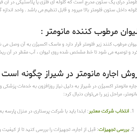
لومتر درای یک ستون مدرج است که گلوله ای فلزی یا پلاستیکی در آن قرار
لوله داخل ستون فلومتر بالا میرود و قابل تنطیم می باشد . واحد اندازه 
یوان مرطوب کننده مانومتر :
یوان مرطوب کنند زیر فلومتر قرار دارد و ماسک اکسیژن به آن وصل می شو
رد و توصیه می شود تا خط مشخص شده روی لیوان ، آب مقطر در آن ریخته شود و هر 3 رو
وش اجاره مانومتر در شیراز چگونه است 
جاره مانومتر اکسیژن در شیراز به دلیل نیاز روزافزون به خدمات پزشکی و
انومتر، مراحل زیر را می‌توان دنبال کرد:
انتخاب شرکت معتبر
: ابتدا باید با شرکت پرستاری در منزل پارسه به شماره 0713500 یا 09179174540 
بررسی تجهیزات
: قبل از اجاره، تجهیزات را بررسی کنید تا از کیفیت 