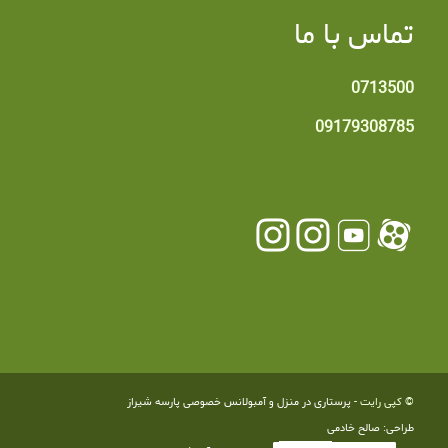
تماس با ما
0713500
09179308785
© کپی رایت -
پرستاری در منزل و آمبولانس خصوصی پارسه شیراز
طراحی: صالح خادمی