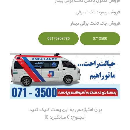
فروش کنترل باکس تخت برقی بیمار
فروش ریموت تخت برقی
فروش جک تخت برقی بیمار
09179308785
0713500
برای امتیازدهی به این پست کلیک کنید!
[مجموع:
0
میانگین:
0
]