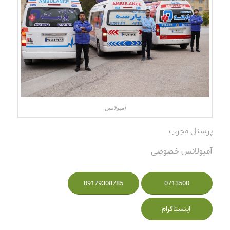
آمبولانس
پرسنل مجرب
آمبولانس خصوصی
09179308785
0713500
اینستاگرام