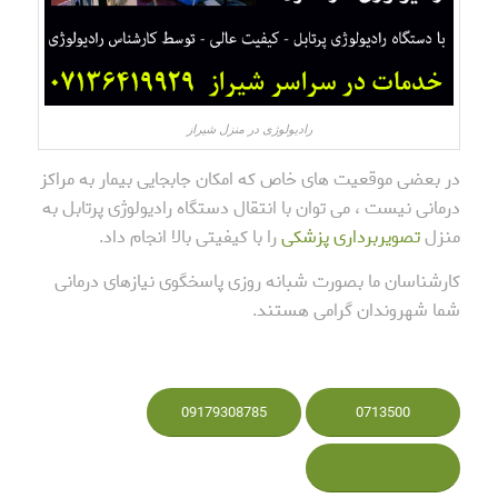
رادیولوژی در منزل شیراز
در بعضی موقعیت های خاص که امکان جابجایی بیمار به مراکز
درمانی نیست ، می توان با انتقال دستگاه رادیولوژی پرتابل به
منزل
تصویربرداری پزشکی
را با کیفیتی بالا انجام داد.
کارشناسان ما بصورت شبانه روزی پاسخگوی نیازهای درمانی
شما شهروندان گرامی هستند.
09179308785
0713500