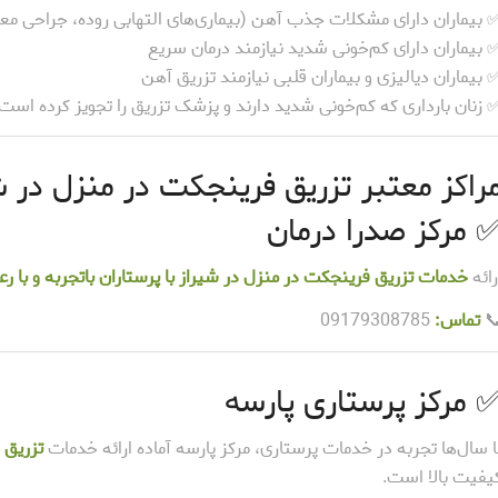
ران دارای مشکلات جذب آهن (بیماری‌های التهابی روده، جراحی معده و…
✅ بیماران دارای کم‌خونی شدید نیازمند درمان سری
✅ بیماران دیالیزی و بیماران قلبی نیازمند تزریق آه
✅ زنان بارداری که کم‌خونی شدید دارند و پزشک تزریق را تجویز کرده اس
ز معتبر تزریق فرینجکت در منزل در شیرا
✅ مرکز صدرا درما
نزل در شیراز با پرستاران باتجربه و با رعایت اصول ایمنی و استریل
ارائ
09179308785
تماس:

✅ مرکز پرستاری پارس
 شیراز
با سال‌ها تجربه در خدمات پرستاری، مرکز پارسه آماده ارائه خدما
کیفیت بالا است