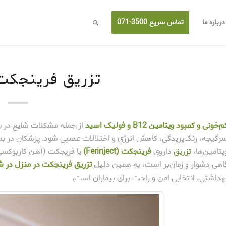
درباره ما
تماس سریع 3500-071
تزریق فرینجکت
‌خونی و کمبود ویتامین B12 و فولیک اسید
از جمله مشکلات شایع در ب
رگیجه، رنگ‌پریدگی، کاهش انرژی و اختلالات عصبی شود. پزشکان در بسیا
یتامین‌ها،
تزریق
داروی
فرینجکت (Ferinject)
یا فریجکت (آهن کاربوکسی ما
اهی دشوار و زمان‌بر است، به همین دلیل
تزریق فرینجکت در منزل در ش
هداشتی، انتخابی امن و راحت برای بیماران است.