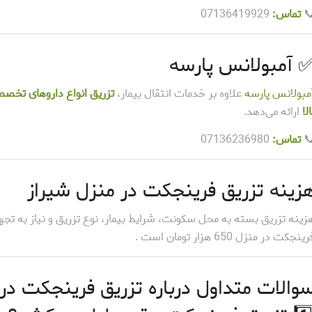
07136419929
تماس:

✅ آمبولانس پارس
از با قیمت مناسب و ایمنی
علاوه بر خدمات انتقال بیمار،
آمبولانس پارس
ارائه می‌دهد.
بال
07136236980
تماس:

هزینه تزریق فرینجکت در منزل شیرا
 تزریق و نیاز به تجهیزات جانبی متفاوت است. در حال حاظر هزینه تزری
فرینجکت در منزل 650 هزار تومان است
ول درباره تزریق فرینجکت در منزل شیرا