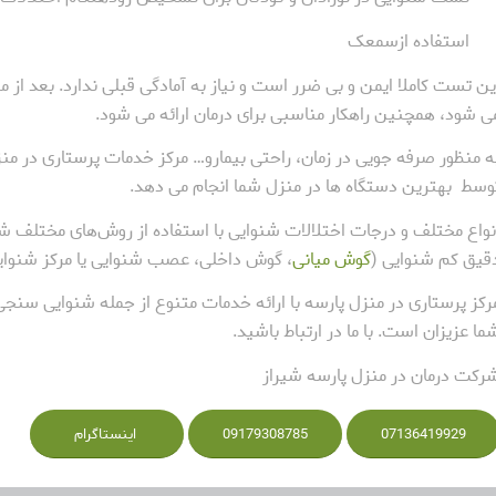
 استفاده ازسمعک
ین تست کاملا ایمن و بی ضرر است و نیاز به آمادگی قبلی ندارد. بعد ا
ی شود، همچنین راهکار مناسبی برای درمان ارائه می شود.
ه منظور صرفه جویی در زمان، راحتی بیمارو… مرکز خدمات پرستاری در من
وسط بهترین دستگاه ها در منزل شما انجام می دهد.
نواع مختلف و درجات اختلالات شنوایی با استفاده از روش‌های مختلف شن
قیق کم شنوایی (
گوش میانی
، گوش داخلی، عصب شنوایی یا مرکز شنوایی 
رکز پرستاری در منزل پارسه با ارائه خدمات متنوع از جمله شنوایی سنج
ما عزیزان است. با ما در ارتباط باشید.
رکت درمان در منزل پارسه شیراز
07136419929
09179308785
اینستاگرام