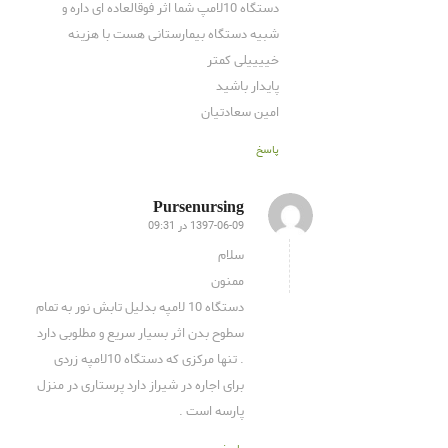
دستگاه 10لامپ شما اثر فوقالعاده ای داره و
شبیه دستگاه بیمارستانی هست با هزینه
خییییلی کمتر
پایدار باشید
امین سعادتیان
پاسخ
Pursenursing
1397-06-09 در 09:31
گفته:
سلام
ممنون
دستگاه 10 لامپه بدلیل تابش نور به تمام
سطوح بدن اثر بسیار سریع و مطلوبی دارد
. تنها مرکزی که دستگاه 10لامپه زردی
برای اجاره در شیراز دارد پرستاری در منزل
پارسه است .