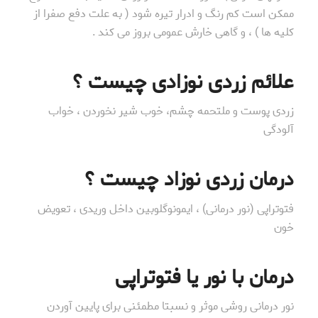
ممکن است کم رنگ و ادرار تیره شود ( به علت دفع صفرا از
کلیه ها ) ، و گاهی خارش عمومی بروز می کند .
علائم زردی نوزادی چیست ؟
زردی پوست و ملتحمه چشم، خوب شیر نخوردن ، خواب
آلودگی
درمان زردی نوزاد چیست ؟
فتوتراپی (نور درمانی) ، ایمونوگلوبین داخل وریدی ، تعویض
خون
درمان با نور یا فتوتراپی
نور درمانی روشی موثر و نسبتا مطمئنی برای پایین آوردن