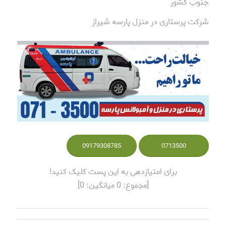
جنوب کشور
شرکت پرستاری در منزل پارسه شیراز
09179308785
0713500
برای امتیازدهی به این پست کلیک کنید!
[مجموع:
0
میانگین:
0
]