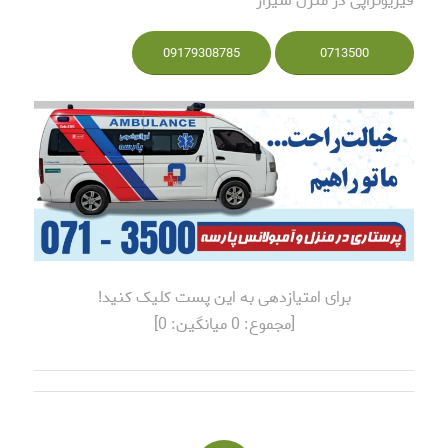
فیزیوتراپی در منزل شیراز
09179308785
0713500
برای امتیازدهی به این پست کلیک کنید!
[مجموع:
0
میانگین:
0
]